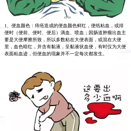
1、便血颜色：痔疮造成的便血颜色鲜红，便纸粘血，或排
便时（便前、便时、便后）滴血、喷血；因肠道肿瘤出血主
要是大便摩擦所致，所以多数粘在大便表面，或混在大便
里，血色暗红，并含有黏液，呈黏液状血便，有时仅为大便
表面粘血迹，但便血的现象并不一定每次都发生。