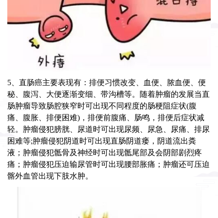
5、直肠癌主要表现有：排便习惯改变、血便、脓血便、便
秘、腹泻、大便逐渐变细、带沟槽等。随着肿瘤的发展当直
肠肿瘤导致肠腔狭窄时可出现不同程度的肠梗阻症状(腹
痛、腹胀、排便困难)，排便前腹痛、肠鸣，排便后症状减
轻。肿瘤侵犯膀胱、尿道时可出现尿频、尿急、尿痛、排尿
困难等;肿瘤侵犯阴道时可出现直肠阴道瘘，阴道流出粪
液；肿瘤侵犯骶骨及神经时可出现骶尾部及会阴部剧烈疼
痛；肿瘤侵犯压迫输尿管时可出现腰部胀痛；肿瘤还可压迫
髂外血管出现下肢水肿。