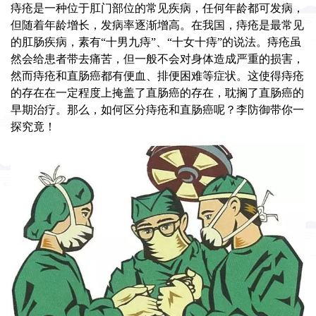
痔疮是一种位于肛门部位的常见疾病，任何年龄都可发病，
但随着年龄增长，发病率逐渐增高。在我国，痔疮是最常见
的肛肠疾病，素有“十男九痔”、“十女十痔”的说法。痔疮虽
然会给患者带去痛苦，但一般不会对身体造成严重的损害，
然而痔疮和直肠癌都有便血、排便困难等症状。这使得痔疮
的存在在一定程度上掩盖了直肠癌的存在，耽搁了直肠癌的
早期治疗。那么，如何区分痔疮和直肠癌呢？李防御带你一
探究竟！