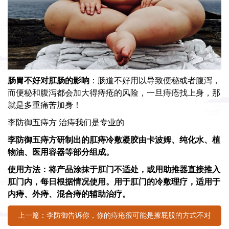
肠胃不好对肛肠的影响
：肠道不好用以导致便秘或者腹泻，
而便秘和腹泻都会加大得痔疮的风险，一旦痔疮找上身，那
就是多重痛苦加身！
李防御五痔方 治痔我们是专业的
李防御五痔方
研制出的肛痔冷敷凝胶由卡波姆、纯化水、植
物油、医用容器等部分组成。
使用方法：将产品涂抹于肛门不适处，或用助推器直接推入
肛门内，每日根据情况使用。用于肛门的冷敷理疗，适用于
内痔、外痔、混合痔的辅助治疗。
上一篇：李防御告诉你，你的痔疮很可能是擦屁股的方式不对