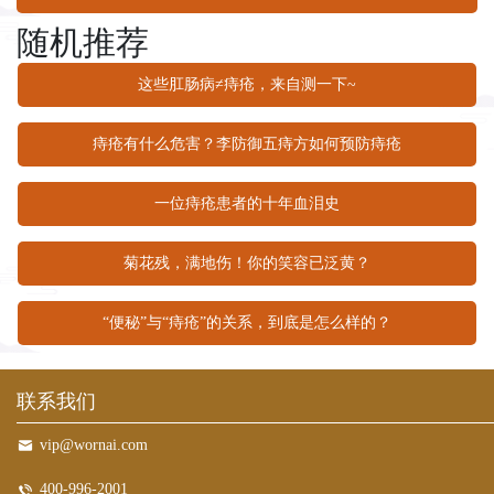
随机推荐
这些肛肠病≠痔疮，来自测一下~
痔疮有什么危害？李防御五痔方如何预防痔疮
一位痔疮患者的十年血泪史
菊花残，满地伤！你的笑容已泛黄？
“便秘”与“痔疮”的关系，到底是怎么样的？
联系我们
vip@wornai.com
400-996-2001