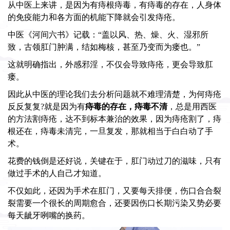
从中医上来讲，是因为有痔根痔毒，有痔毒的存在，人身体
的免疫能力和各方面的机能下降就会引发痔疮。
中医《河间六书》记载：“盖以风、热、燥、火、湿邪所
致，古领肛门肿满，结如梅核，甚至乃变而为瘘也。”
这就明确指出，外感邪淫，不仅会导致痔疮，更会导致肛
瘘。
因此从中医的理论我们去分析问题就不难理清楚，为何痔疮
反反复复?就是因为有
痔毒的存在，痔毒不清
，总是用西医
的方法割痔疮，达不到标本兼治的效果，因为痔疮割了，痔
根还在，痔毒未清完，一旦复发，那就相当于白白动了手
术。
花费的钱倒是还好说，关键在于，肛门动过刀的滋味，只有
做过手术的人自己才知道。
不仅如此，还因为手术在肛门，又要每天排便，伤口合合裂
裂需要一个很长的周期愈合，还要因伤口长期污染又势必要
每天龇牙咧嘴的换药。