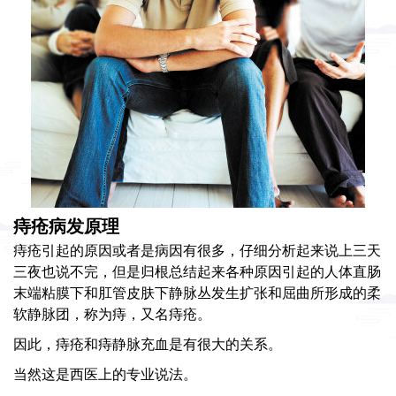
痔疮病发原理
痔疮引起的原因或者是病因有很多，仔细分析起来说上三天
三夜也说不完，但是归根总结起来各种原因引起的人体直肠
末端粘膜下和肛管皮肤下静脉丛发生扩张和屈曲所形成的柔
软静脉团，称为痔，又名痔疮。
因此，
痔疮
和痔静脉充血是有很大的关系。
当然这是西医上的专业说法。