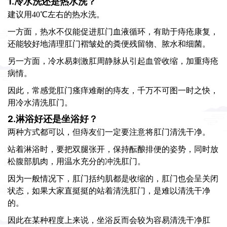
1.冷水洗还是热水洗？
建议用40℃左右的热水洗。
一方面，热水不仅能促进肛门血液循环，有助于痔疮康复，
还能较好地清理肛门褶皱处的粪便残留物、脓水和细菌。
另一方面，冷水易刺激肛周静脉从引起血管收缩，加重痔疮
病情。
因此，常感觉肛门瘙痒难耐的痔友，千万不可图一时之快，
用冷水清洗肛门。
2.淋浴好还是坐浴好？
两种方式都可以，但痔友们一定要注意将肛门清洗干净。
站着淋浴时，要把双腿张开，保持酝酿排便的姿势，同时放
松腹部肌肉，用温水充分的冲洗肛门。
因为一般情况下，肛门括约肌都是收缩的，肛门也会呈关闭
状态，如果大家直挺挺的站着清洗肛门，是难以清洗干净
的。
因此在某种程度上来说，坐浴反而会较为容易清洗干净肛