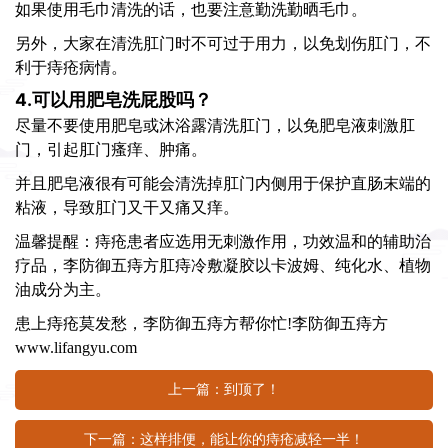
如果使用毛巾清洗的话，也要注意勤洗勤晒毛巾。
另外，大家在清洗肛门时不可过于用力，以免划伤肛门，不
利于痔疮病情。
4.可以用肥皂洗屁股吗？
尽量不要使用肥皂或沐浴露清洗肛门，以免肥皂液刺激肛
门，引起肛门瘙痒、肿痛。
并且肥皂液很有可能会清洗掉肛门内侧用于保护直肠末端的
粘液，导致肛门又干又痛又痒。
温馨提醒：痔疮患者应选用无刺激作用，功效温和的辅助治
疗品，
李防御五痔方
肛痔冷敷凝胶以卡波姆、纯化水、植物
油成分为主。
患上痔疮莫发愁，李防御五痔方帮你忙!李防御五痔方
www.lifangyu.com
上一篇：到顶了！
下一篇：这样排便，能让你的痔疮减轻一半！