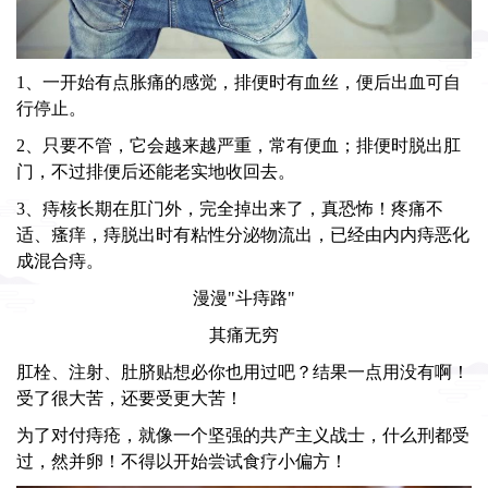
1、一开始有点胀痛的感觉，排便时有血丝，便后出血可自
行停止。
2、只要不管，它会越来越严重，常有便血；排便时脱出肛
门，不过排便后还能老实地收回去。
3、痔核长期在肛门外，完全掉出来了，真恐怖！疼痛不
适、瘙痒，痔脱出时有粘性分泌物流出，已经由内内痔恶化
成混合痔。
漫漫"斗痔路"
其痛无穷
肛栓、注射、肚脐贴想必你也用过吧？结果一点用没有啊！
受了很大苦，还要受更大苦！
为了对付痔疮，就像一个坚强的共产主义战士，什么刑都受
过，然并卵！不得以开始尝试食疗小偏方！