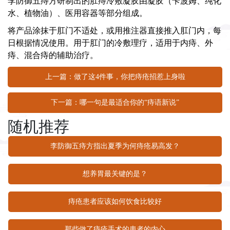
李防御
五痔方研制出的肛痔冷敷凝胶由凝胶（卡波姆、纯化
水、植物油）、医用容器等部分组成。
将产品涂抹于肛门不适处，或用推注器直接推入肛门内，每
日根据情况使用。用于肛门的冷敷理疗，适用于内痔、外
痔、混合痔的辅助治疗。
上一篇：做了这4件事，你把痔疮招惹上身啦
下一篇：哪一句是最适合你的“痔语新说”
随机推荐
李防御五痔方指出夏季为何痔疮易高发？
想养胃最关键的是？
痔疮患者应该如何饮食比较好
那些做了痔疮手术的患者的内心