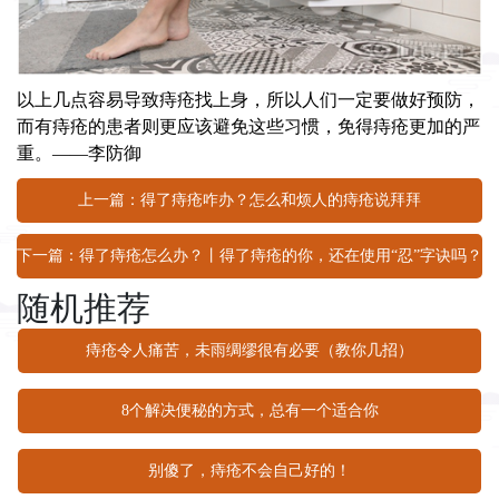
以上几点容易导致痔疮找上身，所以人们一定要做好预防，
而有痔疮的患者则更应该避免这些习惯，免得痔疮更加的严
重。——
李防御
上一篇：得了痔疮咋办？怎么和烦人的痔疮说拜拜
下一篇：得了痔疮怎么办？丨得了痔疮的你，还在使用“忍”字诀吗？
随机推荐
痔疮令人痛苦，未雨绸缪很有必要（教你几招）
8个解决便秘的方式，总有一个适合你
别傻了，痔疮不会自己好的！