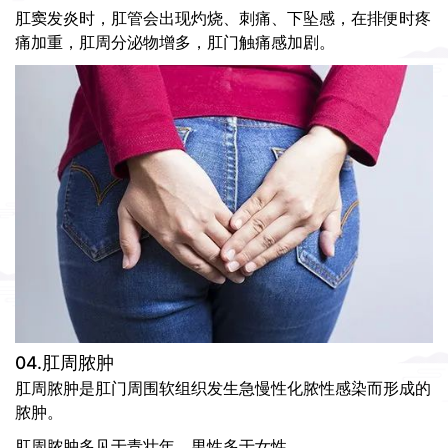
肛窦发炎时，肛管会出现灼烧、刺痛、下坠感，在排便时疼
痛加重，肛周分泌物增多，肛门触痛感加剧。
04.肛周脓肿
肛周脓肿是肛门周围软组织发生急慢性化脓性感染而形成的
脓肿。
肛周脓肿多见于青壮年，男性多于女性。