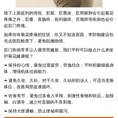
除了上面提到的痔疮、肛裂、肛窦炎、肛周脓肿会引起菊花
疼痛之外，肛瘘、直肠癌、前列腺癌、宫颈癌等疾病也会引
起肛门疼痛。
如果你有菊花疼痛的症状，但又不知道原因，李防御建议你
先去医院检查下，避免耽搁病情。
肛门疾病常常让人痛苦而尴尬，我们平时可以做点什么来保
护菊花健康呢？
❧ 保持好心情，避免过度疲劳，劳逸结合；平时积极锻炼身
体，增强机体抗病能力。
❧ 避免久坐、久站。对于久坐、久站的职业人，可适当变换
体位，改善局部血液循环。
❧ 饮食有节，避免过多食入辛辣、刺激性食物和饮品，如辣
椒、白酒等，减少对直肠的不良刺激。
❧ 保持大便通畅，防止便秘和腹泻。