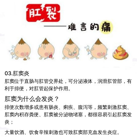
03.肛窦炎
肛窦位于直肠与肛管交界处，可分泌液体，润滑肛管部，有
利于排便，对肛管起保护作用。
肛窦为什么会发炎？
排便次数增多或患有肠炎、痢疾、腹泻等，频繁刺激肛窦、
肛窦内积存粪便、肛窦被分泌物堵塞，都很容易引起肛窦发
炎；
大量饮酒、饮食辛辣刺激也可致肛窦部充血发生炎症。