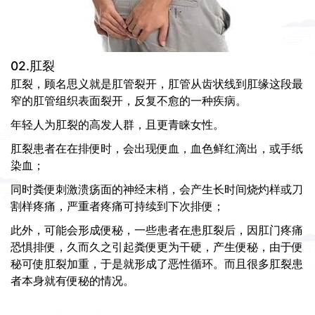
02.肛裂
肛裂，顾名思义就是肛管裂开，肛管从齿状线到肛缘这段最
窄的肛管组织表面裂开，反复不愈的一种疾病。
年轻人为肛裂的高发人群，且更青睐女性。
肛裂患者在在排便时，会出现便血，血色鲜红滴出，或手纸
染血；
同时粪便刺激溃疡面的神经末梢，会产生长时间烧灼样或刀
割样疼痛，严重者疼痛可持续到下次排便；
此外，可能会形成便秘，一些患者在患肛裂后，因肛门疼痛
恐惧排便，久而久之引起粪便更为干硬，产生便秘，由于便
秘可使肛裂加重，于是就形成了恶性循环。而且很多肛裂患
者本身就有便秘的情况。