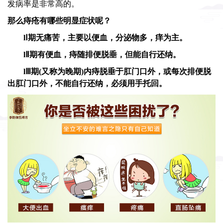
发病率是非常高的。
那么痔疮有哪些明显症状呢？
lⅠ期无痛苦，主要以便血，分泌物多，痒为主。
lⅡ期有便血，痔随排便脱垂，但能自行还纳。
lⅢ期(又称为晚期)内痔脱垂于肛门口外，或每次排便脱
出肛门口外，不能自行还纳，必须用手托回。