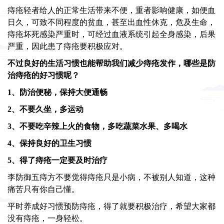
痔疮轻者给人的正常生活带来不便，重者影响健康，如便血
日久，可致不同程度的贫血，甚至出血性休克，危及生命，
痔疮坏死感染严重时，可经过血液系统引起全身感染，后果
严重，因此患了痔疮要积极应对。
不过良好的生活习惯也能帮助我们减少痔疮发作，哪些是防
治痔疮的好习惯呢？
1、防治便秘，保持大便通畅
2、不要久坐，多运动
3、不要吃辛辣上火的食物，多吃蔬菜水果、多喝水
4、保持良好的卫生习惯
5、得了痔疮一定要及时治疗
李防御五痔方
不要觉得痔疮只是小病，不被别人知道，这种
痛苦只有你自己懂。
平时养成好习惯预防痔疮，得了就要积极治疗，希望大家都
没有痔疮，一身轻松。