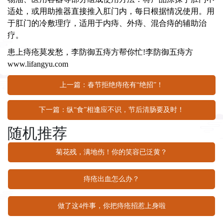
适处，或用助推器直接推入肛门内，每日根据情况使用。用
于肛门的冷敷理疗，适用于内痔、外痔、混合痔的辅助治
疗。
患上痔疮莫发愁，
李防御五痔方
帮你忙!李防御五痔方
www.lifangyu.com
上一篇：春节拒绝痔疮有“绝招”！
下一篇：纵“食”相逢应不识，节后清肠要及时！
随机推荐
菊花残，满地伤！你的笑容已泛黄？
痔疮出血怎么办？
做了这4件事，你把痔疮招惹上身啦