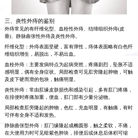
三、炎性外痔的鉴别
外痔常见的有纤维化型、血栓性外痔、结缔组织外痔(皮
垂)、静脉曲张性外痔及炎性外痔。
纤维化型：外痔表面坚硬，富有弹性，痔体表面略有白色纤
维组织增生，易脱出，不易出血。
血栓外痔：主要发病特点为起病突然，疼痛剧烈，坠胀不适
感明显，偶有全身症状。局部检查可见肛旁隆起肿物，可触
及皮下硬而滑的包块，触痛明显。
炎性外痔：常由肛缘皮肤损伤和感染引起，多有肛门疼痛，
在排便时疼痛加重，便血，肛门部有少量分泌物。
局部检查肛旁隆起的肿物，色红，充血明显，有触痛，有时
可伴有全身不适和发热。
静脉曲张型外痔：肛门缘隆起成椭圆形，触之柔软，不痛，
在大便用力时可见暗紫色肿块，排便后或休息后体积可缩