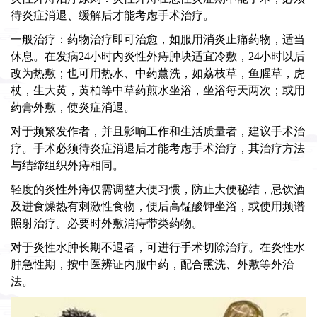
待炎症消退、缓解后才能考虑手术治疗。
一般治疗：药物治疗即可治愈，如服用消炎止痛药物，适当
休息。在发病24小时内炎性外痔肿块适宜冷敷，24小时以后
改为热敷；也可用热水、中药薰洗，如荔枝草，鱼腥草，虎
杖，生大黄，黄柏等中草药煎水坐浴，坐浴每天两次；或用
药膏外敷，使炎症消退。
对于频繁发作者，并且影响工作和生活质量者，建议手术治
疗。手术必须待炎症消退后才能考虑手术治疗，其治疗方法
与结缔组织外痔相同。
轻度的炎性外痔仅需调整大便习惯，防止大便秘结，忌饮酒
及进食燥热有刺激性食物，便后高锰酸钾坐浴，或使用频谱
照射治疗。必要时外敷消痔带类药物。
对于炎性水肿长期不退者，可进行手术切除治疗。在炎性水
肿急性期，按中医辨证内服中药，配合熏洗、外敷等外治
法。