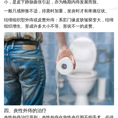
小，是皮下静脉曲张引起，亦为晚期内痔发展而致。
一般只感肿胀不适，排粪时加重，发炎时才有疼痛症状。
结缔组织型外痔或皮赘外痔：系肛门缘皮肤皱襞变大，结缔
组织增生、形成许多大小不等、形状不一的皮赘。
四、炎性外痔的治疗
炎性外痔治疗原则：炎性外痔在急性炎症期不能手术，必须