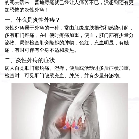
的死去活来！普通痔疮就已经让人痛苦不已，没想到还有更
加恐怖的炎性外痔！
一、什么是炎性外痔？
炎性外痔属于外痔的一种，常由肛缘皮肤损伤和感染引起，
多有肛门疼痛，在排便时疼痛加重，便血，肛门部有少量分
泌物。局部检查肛旁隆起的肿物，色红，充血明显，有触
痛，有时可伴有全身不适和发热。
二、炎性外痔的症状
病人自觉肛门部灼痛、湿痒，便后或活动过多后症状加重。
检查时，可见肛门皱襞充血、肿胀，并有少量分泌物。