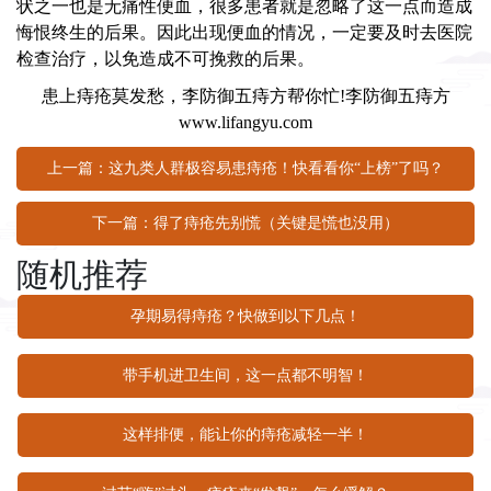
状之一也是无痛性便血，很多患者就是忽略了这一点而造成
悔恨终生的后果。因此出现便血的情况，一定要及时去医院
检查治疗，以免造成不可挽救的后果。
患上痔疮莫发愁，
李防御五痔方
帮你忙!李防御五痔方
www.lifangyu.com
上一篇：这九类人群极容易患痔疮！快看看你“上榜”了吗？
下一篇：得了痔疮先别慌（关键是慌也没用）
随机推荐
孕期易得痔疮？快做到以下几点！
带手机进卫生间，这一点都不明智！
这样排便，能让你的痔疮减轻一半！