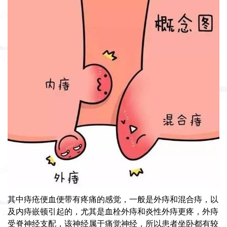
其中痔疮便血便带有疼痛的感觉，一般是外痔和混合痔，以
及内痔嵌顿引起的，尤其是血栓外痔和炎性外痔更疼，外痔
受脊神经支配，该神经属于痛觉神经，所以患者坐卧都有较