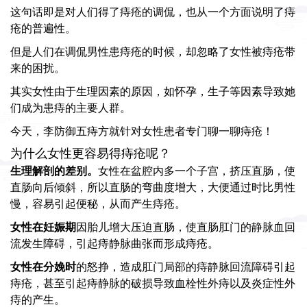
这句话即是对人们得了痔疮的调侃，也从一个方面说明了痔
疮的普遍性。
但是人们在调侃男性患痔疮的时候，却忽略了女性被痔疮带
来的困扰。
其实女性由于生理因素的原因，如怀孕，生子等因素导致她
们成为患痔的主要人群。
今天，李防御五痔方就针对女性患者专门聊一聊痔疮！
为什么女性更容易得痔疮呢？
生理解剖的差别。
女性在盆腔内多一个子宫，挤压直肠，使
直肠向后倾斜，所以直肠的弯曲度增大，大便通过时比男性
慢，容易引起便秘，从而产生痔疮。
女性在妊娠期
因胎儿增大压迫直肠，使直肠肛门的静脉血回
流发生障碍，引起痔静脉曲张而形成痔疮。
女性在分娩时
的怒挣，造成肛门局部的痔静脉回流障碍引起
痔疮，甚至引起痔静脉的破损导致血栓性外痔以及炎症性外
痔的产生。