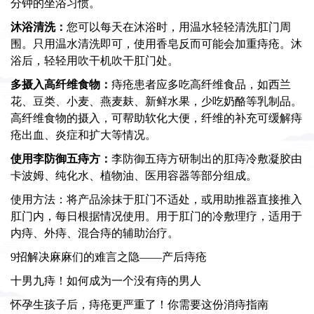
分钟的坐浴习惯。
沐浴清洗：
您可以每天在沐浴时，用温水轻轻清洗肛门周
围。只用温水清洗即可，使用香皂反而可能会加重痔疮。沐
浴后，轻轻用吹干机吹干肛门处。
多摄入高纤维食物：
痔疮患者应多吃高纤维食品，如西兰
花、豆类、小麦、燕麦麸、新鲜水果，少吃奶酪等乳制品。
高纤维食物的摄入，可帮助软化大便，纤维的补充可缓解痔
疮出血、炎症和扩大等情况。
使用李防御五痔方：
李防御五痔方
研制出的肛痔冷敷凝胶由
卡波姆、纯化水、植物油、医用容器等部分组成。
使用方法：将产品涂抹于肛门不适处，或用助推器直接推入
肛门内，每日根据情况使用。用于肛门的冷敷理疗，适用于
内痔、外痔、混合痔的辅助治疗。
9招解决麻麻们的难言之隐——产后痔疮
十男九痔！如何成为一个没有痔的男人
怀孕生孩子后，痔疮更严重了！你需要这份消痔指南