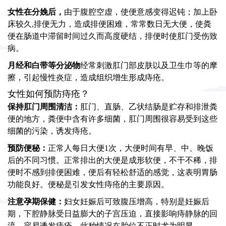
女性在分娩后，
由于腹腔空虚，使便意感变得迟钝；加上卧
床较久,排便无力，造成排便困难，常常数日无大便，使粪
便在肠道中滞留时间过久而高度硬结，排便时使肛门受伤致
病。
月经和白带等分泌物
经常刺激肛门部皮肤以及卫生巾等的摩
擦，引起慢性炎症，造成组织增生形成痔疮。
女性如何预防痔疮？
保持肛门周围清洁：
肛门、直肠、乙状结肠是贮存和排泄粪
便的地方，粪便中含有许多细菌，肛门周围很容易受到这些
细菌的污染，诱发痔疮。
预防便秘：
正常人每日大便1次，大便时间有早、中、晚饭
后的不同习惯。正常排出的大便是成形软便，不干不稀，排
便时不感到排便困难，便后有轻松舒适的感觉，这表明胃肠
功能良好。便秘是引发女性痔疮的主要原因。
注意孕期保健：
妇女妊娠后可致腹压增高，特别是妊娠后
期，下腔静脉受日益膨大的子宫压迫，直接影响痔静脉的回
流，容易诱发痔疮，此种情况在胎位不正时尤为明显。