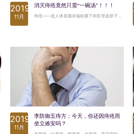
消灭痔疮竟然只需“一碗汤”！！！
2019
痔疮——是人体直肠末端粘膜下和肛管皮肤下静脉丛发生扩张和屈曲而形成一个或多个柔软的静脉团的慢性疾病，多见于经常站立者和久坐者。 痔疮虽然不是什么大病，但反反复复，很难彻底治愈，给痔疮患者的生活带来严重的影响，可谓有苦说不出。
11月
李防御五痔方：今天，你还因痔疮而
2019
坐立难安吗？
那个江湖传说一一对应。从此我就从一个年轻的有志青年变成了有痔青年，知道了什么叫做有痔不
11月
坐着痒、站着痒、躺着痒、走路痒、菊花痒到坐立难安！ 当你坐立难安时，你是否想过这样一个问题，“我”为什么会得痔？