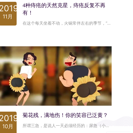
4种痔疮的天然克星，痔疮反复不再
2019
有！
11月
在这个每天坐着不动，火锅常伴左右的季节，“十人九痔”已不仅仅是一句俗语。不分男女老幼，每个人都可能得痔疮，仅有的区别是，年龄越长发病率越高。 下面这些食材，堪称痔疮的头号对手，你不妨吃来试试
菊花残，满地伤！你的笑容已泛黄？
2019
所谓三急，是说人一天必须经历的：尿急（小便）、便急（大便）、屁急。有时是憋不住的。 还有种说法：人一生必须经历的“内急、性急、心急”——内急，即上厕所急；性急，即结婚入洞房急；心急，即老婆在里面生孩子你在外面等急。
10月