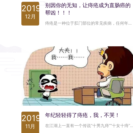
别因你的无知，让痔疮成为直肠癌的
2019
帮凶！！！
12月
痔疮是一种位于肛门部位的常见疾病，任何年龄都可发病，但随着年龄增长，发病率逐渐增高。在我国，痔疮是最常见的肛肠疾病，素有“十男九痔”、“十女十痔”的说法。痔疮虽然会给患者带去痛苦，但一般不会对身体造成严重的损害，然而痔疮和直肠癌都有便血、排便困难等症状。这使得痔疮的存在在一定程度上掩盖了直肠癌的存在，耽搁了直肠癌的早期治疗。那么，如何区分痔疮和直肠癌呢？李防御带你一探究竟！
年纪轻轻得了痔疮，我，不哭！
2019
​在江湖上一直有一个传说“十男九痔”“十女十痔”，我对此一直不置可否，作为一个有志青年，怎么能相信这些江湖传言。于是我肆无忌惮的放浪形骸，在深夜的酒桌上大杀四方，在街边的烤肉店里消灭着一个又一个“敌人”，在翻腾的火锅旁挥斥方遒。直到有一天，当我坐在马桶上浏览美好的世界，菊花却久久未能舒畅时，脑海中猛然闪过“十男九痔”“十女十痔”的传闻。于是，怀着忐忑、羞耻的心情，扭扭捏捏偷偷摸摸的查了所有信息。结果不出所料，所有症状都和
11月