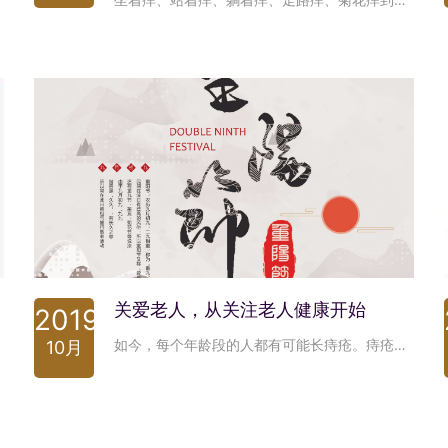
关爱老人，从关注老人健康开始
2019
如今，每个年龄段的人都有可能长痔疮。痔疮的发病情况随着年龄的增长而增加，老年人的机体形态和系统功能逐渐出现衰老现象，消化系统功能降低，肠蠕动减弱，导致消化障碍可引起便秘，老人患便秘的比例也比其他人群高。 此外，肛门直肠部的神经、血管、肌肉、韧带等都处于功能减退的松弛无力状态，因而易于引起痔。因此，在一些老年人中，痔疮的发病率相对提高。
10月