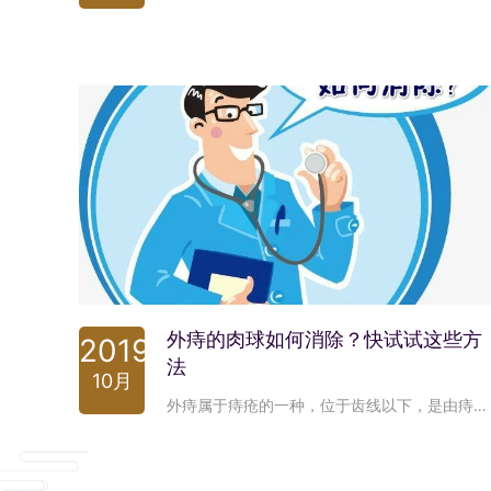
外痔的肉球如何消除？快试试这些方
2019
法
10月
外痔属于痔疮的一种，位于齿线以下，是由痔外静脉丛曲张或肛缘皱襞皮肤发炎、肥大、结缔组织增生或血栓瘀滞而形成的肿块。虽然外痔没有混合痔那么严重，但是外痔的出现也给人们带来了很多痛苦，给人们的生活带来严重的影响。