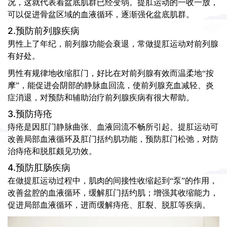
况，这就代表着盆底肌群已经变弱。提肛运动的一收一放，
可以促进骨盆区域的血液循环，逐渐强化盆底肌群。
2.预防前列腺疾病
男性上了年纪，前列腺功能会衰退，常做提肛运动对前列腺
有好处。
男性有规律地收缩肛门，好比在对前列腺有效而温柔地“按
摩”，能促进会阴部的静脉血回流，使前列腺充血减轻、炎
症消退，对预防和辅助治疗前列腺疾病有很大帮助。
3.预防痔疮
痔疮是因肛门静脉曲张、血液回流不畅所引起。提肛运动可
改善局部血液循环及肛门括约肌功能，预防肛门松弛，对防
治痔疮和脱肛颇见功效。
4.预防肛肠疾病
在做提肛运动过程中，肌肉的间接性收缩起到“泵”的作用，
改善盆腔的血液循环，缓解肛门括约肌；增强其收缩能力，
促进局部血液循环，进而缓解痔疮、肛裂、脱肛等疾病。