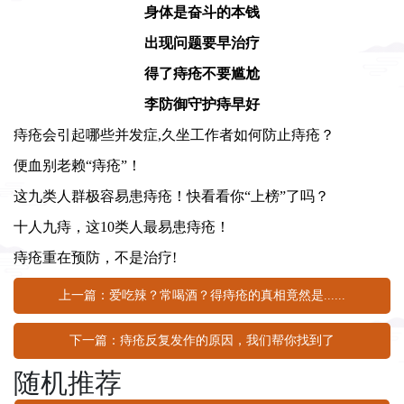
身体是奋斗的本钱
出现问题要早治疗
得了痔疮不要尴尬
李防御
守护痔早好
痔疮会引起哪些并发症,久坐工作者如何防止痔疮？
便血别老赖“痔疮”！
这九类人群极容易患痔疮！快看看你“上榜”了吗？
十人九痔，这10类人最易患痔疮！
痔疮重在预防，不是治疗!
上一篇：爱吃辣？常喝酒？得痔疮的真相竟然是......
下一篇：痔疮反复发作的原因，我们帮你找到了
随机推荐