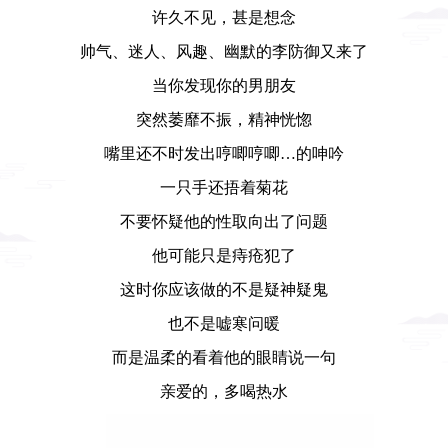
许久不见，甚是想念
帅气、迷人、风趣、幽默的李防御又来了
当你发现你的男朋友
突然萎靡不振，精神恍惚
嘴里还不时发出哼唧哼唧…的呻吟
一只手还捂着菊花
不要怀疑他的性取向出了问题
他可能只是痔疮犯了
这时你应该做的不是疑神疑鬼
也不是嘘寒问暖
而是温柔的看着他的眼睛说一句
亲爱的，多喝热水