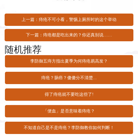
上一篇：痔疮不可小看，警惕上厕所时的这个举动
下一篇：痔疮都是吃出来的？你还真别说……
随机推荐
李防御五痔方指出夏季为何痔疮易高发？
痔疮？肠癌？傻傻分不清楚...
得了痔疮就不要吃这些了!
「便血」是否意味着痔疮？
不知道自己是不是痔疮？李防御教你如何判断！